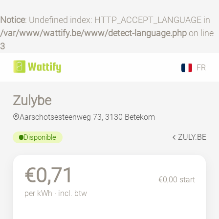
Notice
: Undefined index: HTTP_ACCEPT_LANGUAGE in
/var/www/wattify.be/www/detect-language.php
on line
3
FR
Zulybe
Aarschotsesteenweg 73, 3130 Betekom
ZULY.BE
Disponible
€0,71
€0,00 start
per kWh · incl. btw