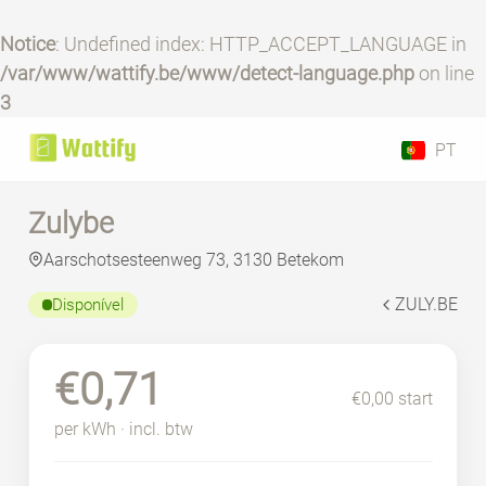
Notice
: Undefined index: HTTP_ACCEPT_LANGUAGE in
/var/www/wattify.be/www/detect-language.php
on line
3
PT
Zulybe
Aarschotsesteenweg 73, 3130 Betekom
ZULY.BE
Disponível
€0,71
€0,00 start
per kWh · incl. btw